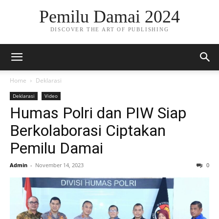
Pemilu Damai 2024
DISCOVER THE ART OF PUBLISHING
Home
Deklarasi
Deklarasi
Video
Humas Polri dan PIW Siap
Berkolaborasi Ciptakan
Pemilu Damai
Admin
-
November 14, 2023
0