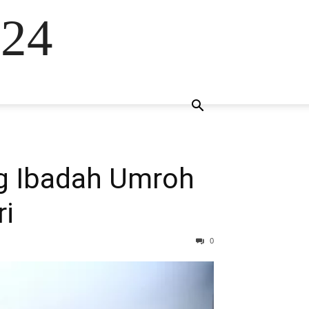
024
ng Ibadah Umroh
ri
0