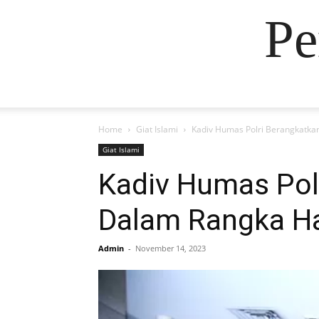
Pe
Home
Giat Islami
Kadiv Humas Polri Berangkatka
Giat Islami
Kadiv Humas Pol
Dalam Rangka Ha
Admin
-
November 14, 2023