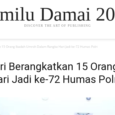
milu Damai 2
DISCOVER THE ART OF PUBLISHING
n 15 Orang Ibadah Umroh Dalam Rangka Hari Jadi ke-72 Humas Polri
ri Berangkatkan 15 Ora
ri Jadi ke-72 Humas Pol