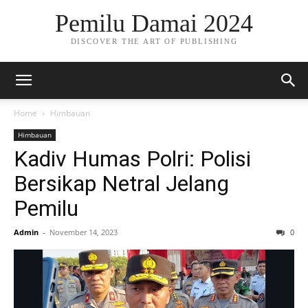
Pemilu Damai 2024
DISCOVER THE ART OF PUBLISHING
Home
Himbauan
Himbauan
Kadiv Humas Polri: Polisi
Bersikap Netral Jelang
Pemilu
Admin
-
November 14, 2023
0