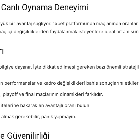
e Canlı Oynama Deneyimi
büyük bir avantaj sağlıyor. 1xbet platformunda maç anında oranlar 
 maç içi değişikliklerden faydalanmak isteyenlere ideal ortam sun
rı
ilgiye dayanır. İşte dikkat edilmesi gereken bazı önemli stratejil
 performanslar ve kadro değişiklikleri bahis sonuçlarını etkiler
playoff ve final maçlarının dinamikleri farklıdır.
sitelerine bakarak en avantajlı oranı bulun.
r almak gerekebilir, panik yapmayın.
 Güvenilirliği