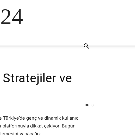
024
Stratejiler ve
0
le Türkiye’de genç ve dinamik kullanıcı
tu platformuyla dikkat çekiyor. Bugün
celemesini yapacağız.