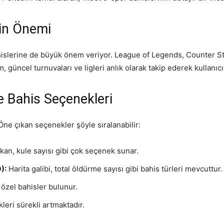
nin Önemi
hislerine de büyük önem veriyor. League of Legends, Counter Str
, güncel turnuvaları ve ligleri anlık olarak takip ederek kullanıcı
e Bahis Seçenekleri
 Öne çıkan seçenekler şöyle sıralanabilir:
 kan, kule sayısı gibi çok seçenek sunar.
):
Harita galibi, total öldürme sayısı gibi bahis türleri mevcuttur.
 özel bahisler bulunur.
leri sürekli artmaktadır.