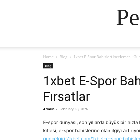
Pe
Home
Blog
1xbet E-Spor Bahisleri İncelemesi: Günc
Blog
1xbet E-Spor Bahi
Fırsatlar
Admin
-
February 18, 2026
E-spor dünyası, son yıllarda büyük bir hızla
kitlesi, e-spor bahislerine olan ilgiyi artır
guncelgiris1xbet.com/1xbet-e-spor-bahisler