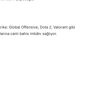
ike: Global Offensive, Dota 2, Valorant gibi
larına canlı bahis imkânı sağlıyor.