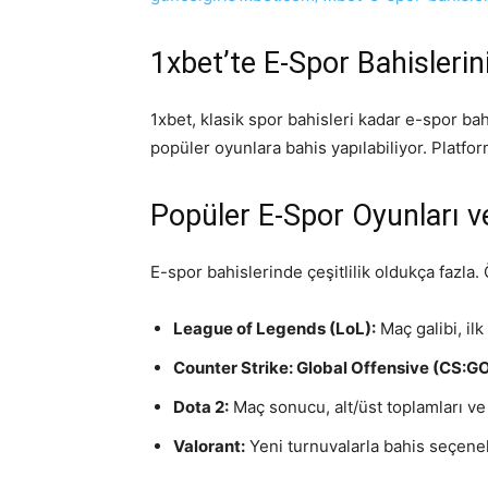
1xbet’te E-Spor Bahisleri
1xbet, klasik spor bahisleri kadar e-spor ba
popüler oyunlara bahis yapılabiliyor. Platform
Popüler E-Spor Oyunları v
E-spor bahislerinde çeşitlilik oldukça fazla.
League of Legends (LoL):
Maç galibi, ilk
Counter Strike: Global Offensive (CS:GO
Dota 2:
Maç sonucu, alt/üst toplamları ve
Valorant:
Yeni turnuvalarla bahis seçenek